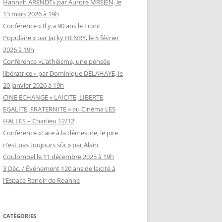
Hannah ARENDT» par Aurore MREJEN, le
13 mars 2026 à 19h
Conférence « Il y a 90 ans le Front
Populaire » par Jacky HENRY, le 5 février
2026 à 19h
Conférence «L’athéisme, une pensée
libératrice » par Dominique DELAHAYE, le
20 janvier 2026 à 19h
CINE ECHANGE « LAICITE, LIBERTE,
EGALITE, FRATERNITE » au Cinéma LES
HALLES – Charlieu 12/12
Conférence «Face à la démesure, le pire
n’est pas toujours sûr » par Alain
Coulombel le 11 décembre 2025 à 19h
3 Déc. / Évènement 120 ans de laïcité à
l’Espace Renoir de Roanne
CATÉGORIES